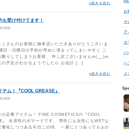
RE
»続きを読む
お
約も受け付けてます！
そ
1月29日
ア
カ
たくさんのお客様に御来店いただきありがとうございま
土曜日・日曜日の予約が早めに埋まってしまいやすく ご
パ
断りしてしまうお客様、 申し訳ございませんm(__)m
の予定がわかるようでしたら お会計 […]
ヘ
メ
»続きを読む
Spe
テム！『COOL GREASE』
1月28日
の定番アイテム！ FINE COSMETICSの『COOL
SE』 水溶性のポマードです。 男性にも女性にもWETな
定番化しつつある今日この頃、 一家に１つあってもおか