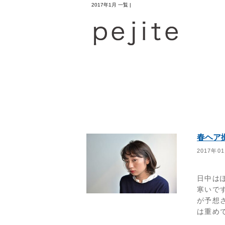
2017年1月 一覧 |
春ヘア
2017年0
日中は
寒いで
が予想
は重めで