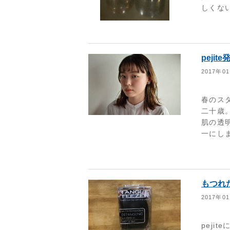
しくない
peji
2017年0
春のス
二十歳
肌の透
一にしま
もつれ
2017年0
peji