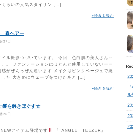
くらいの人気スタイリン […]
»続きを読む
te発 春ヘアー
1月27日
タイル撮影つづいています。 今回 色白肌の美人さん～
。。。 ファンデーションはほとんど使用していないーー
Rec
明感がぜんっぜん違います メイクはピンクベージュで統
20
した 大きめにウェーブをつけたあと […]
『
»続きを読む
ル
20
た髪を解きほぐす☆
1月26日
20
2
teにNEWアイテム登場です
『TANGLE TEEZER』