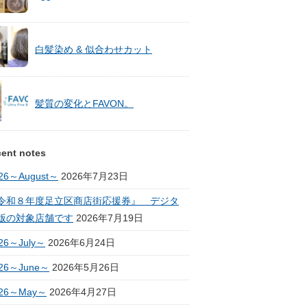
白髪染め & 似合わせカット
髪質の変化とFAVON。
ent notes
26～August～
2026年7月23日
令和８年度足立区商店街応援券』 デジタ
版の対象店舗です
2026年7月19日
26～July～
2026年6月24日
26～June～
2026年5月26日
026～May～
2026年4月27日