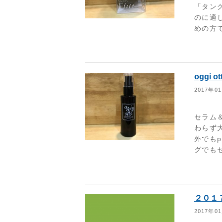
「タン
のに適
めの方で
oggi
2017年0
セラム
わらず大
外でもp
グでもセ
２０１
2017年0