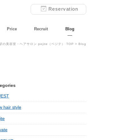
Reservation
Price
Recruit
Blog
駅の美容室・ヘアサロン pejite（ペジテ） TOP
> Blog
egories
UEST
 hair style
ite
vate