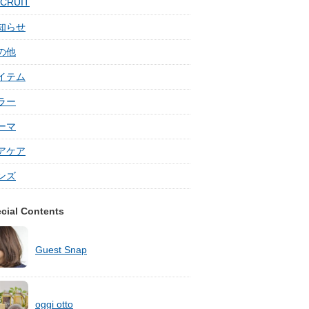
CRUIT
知らせ
の他
イテム
ラー
ーマ
アケア
ンズ
cial Contents
Guest Snap
oggi otto