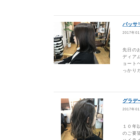
バッサ
2017年0
先日の
ディア
ョートヘ
っかりカ
グラデ
2017年0
１０年
のご要