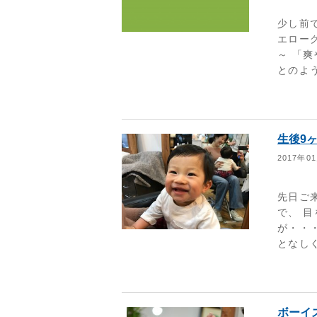
少し前
エローグ
～ 「
とのよう
生後9
2017年0
先日ご
で、 
が・・
となし
ボーイ