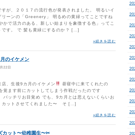
20
ですが、２０１７の流行色が発表されました。 明るいイ
20
リーンの「Greenery」 明るめの黄緑ってことですね
爽やかで活力のある、新しい始まりを象徴する色」ってこ
2
です。 で 髪も黄緑にするのか？ […]
2
»続きを読む
2
2
ヶ月のイケメン
1月22日
2
2
来店、生後9カ月のイケメン
昼寝中に来てくれたの
2
目を覚ます前にカットしてしまう作戦だったのです
・ バッチリお目覚め でも、9カ月とは思えないくらいお
2
くカットさせてくれました〜 そ […]
2
»続きを読む
20
ズカット〜幼稚園生〜✂︎
20