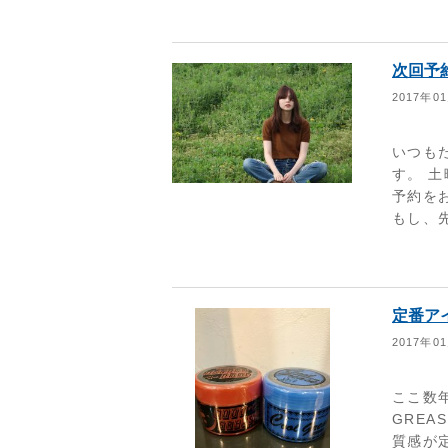
次回予
2017年0
いつも
す。 
予約をお
もし、先
定番アイ
2017年0
ここ数年
GREA
質感が