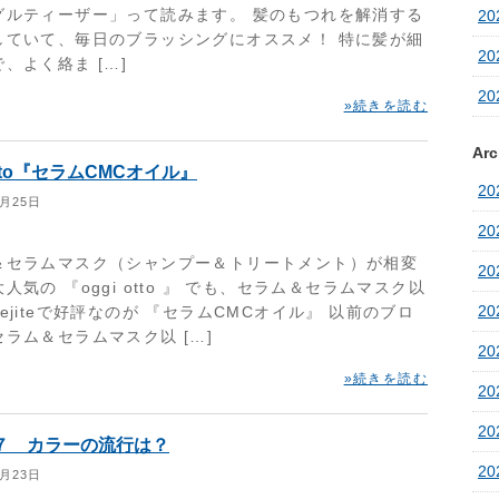
グルティーザー」って読みます。 髪のもつれを解消する
20
していて、毎日のブラッシングにオススメ！ 特に髪が細
20
、よく絡ま […]
20
»続きを読む
Arc
 otto『セラムCMCオイル』
2
1月25日
2
＆セラムマスク（シャンプー＆トリートメント）が相変
2
人気の 『oggi otto 』 でも、セラム＆セラムマスク以
2
ejiteで好評なのが 『セラムCMCオイル』 以前のブロ
ラム＆セラムマスク以 […]
2
»続きを読む
2
2
７ カラーの流行は？
20
1月23日