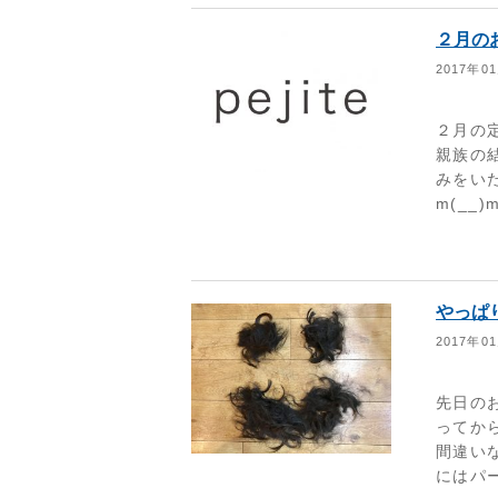
２月の
2017年0
２月の
親族の
みをい
m(__
やっぱ
2017年0
先日の
ってか
間違い
にはパー