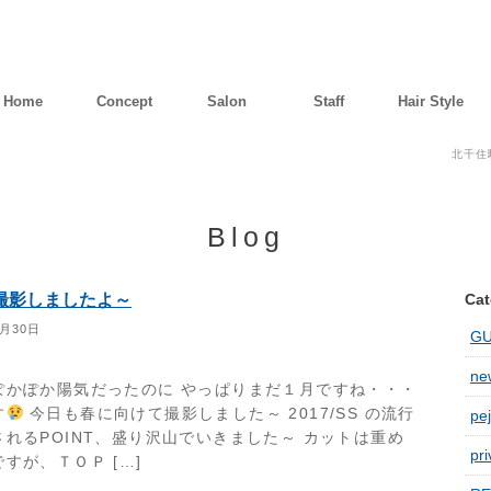
Home
Concept
Salon
Staff
Hair Style
北千住
Blog
撮影しましたよ～
Cat
1月30日
G
new
ぽかぽか陽気だったのに やっぱりまだ１月ですね・・・
す
今日も春に向けて撮影しました～ 2017/SS の流行
pej
されるPOINT、盛り沢山でいきました～ カットは重め
pri
すが、ＴＯＰ […]