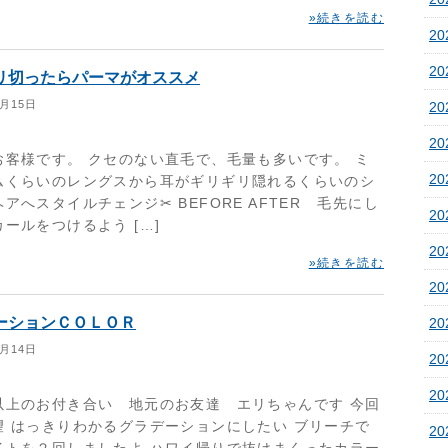
»続きを読む
2
2
リ切ったらパーマがオススメ
1月15日
2
2
お客様です。 クセのない直毛で、毛量も多いです。 ミ
2
ムくらいのレングスから耳がギリギリ隠れるくらいのシ
アへスタイルチェンジ✂︎ BEFORE AFTER 毛先にし
2
ールをつけるよう […]
2
»続きを読む
2
ーションＣＯＬＯＲ
2
1月14日
20
20
以上のお付き合い 地元のお友達 エリちゃんです 今回
望 はっきりわかるグラデーションにしたい ブリーチで
20