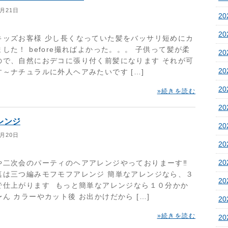
1月21日
20
2
キッズお客様 少し長くなっていた髪をバッサリ短めにカ
した！ before撮ればよかった。。。 子供って髪が柔
2
ので、自然におデコに張り付く前髪になります それが可
2
す～ナチュラルに外人ヘアみたいです […]
2
»続きを読む
2
レンジ
2
1月20日
2
2
や二次会のパーティのヘアアレンジやっておりまーす‼︎
真は三つ編みモフモフアレンジ 簡単なアレンジなら、３
2
で仕上がります もっと簡単なアレンジなら１０分かか
ん カラーやカット後 お出かけだから […]
20
»続きを読む
20