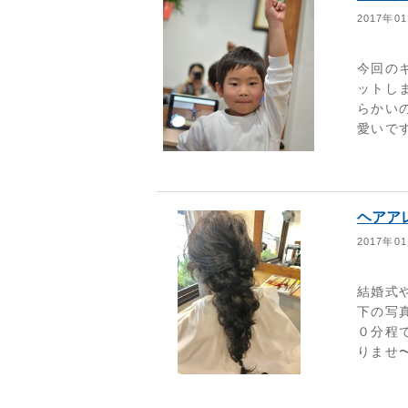
2017年0
今回の
ットしま
らかい
愛いで
ヘアア
2017年0
結婚式
下の写
０分程
りませ〜