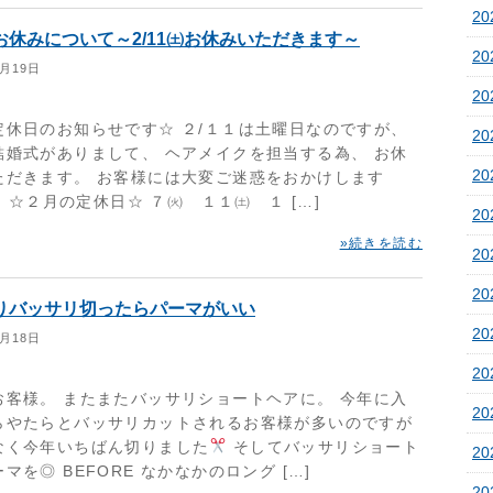
20
お休みについて～2/11㈯お休みいただきます～
2
1月19日
2
定休日のお知らせです☆ ２/１１は土曜日なのですが、
2
結婚式がありまして、 ヘアメイクを担当する為、 お休
2
ただきます。 お客様には大変ご迷惑をおかけします
)m ☆２月の定休日☆ ７㈫ １１㈯ １ […]
2
»続きを読む
2
2
りバッサリ切ったらパーマがいい
2
1月18日
2
お客様。 またまたバッサリショートヘアに。 今年に入
20
らやたらとバッサリカットされるお客様が多いのですが
なく今年いちばん切りました
そしてバッサリショート
20
マを◎ BEFORE なかなかのロング […]
20