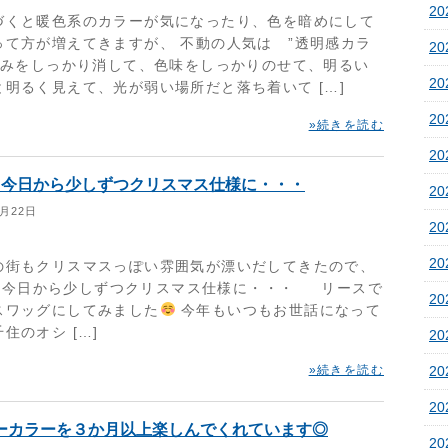
20
づくと暖色系のカラーが気になったり、色を暗めにして
って方が増えてきますが、 不動の人気は ”透明感カラ
20
 赤みをしっかり消して、色味をしっかりのせて、明るい
2
と明るく見えて、光が弱い場所だと落ち着いて […]
2
»続きを読む
2
teも今日から少しずつクリスマス仕様に・・・
2
1月22日
2
2
の街もクリスマスっぽい雰囲気が漂いだしてきたので、
iteも今日から少しずつクリスマス仕様に・・・ リースで
2
スワッグにしてみました
今年もいつもお世話になって
住のオシ […]
2
»続きを読む
2
20
ーカラーを３か月以上楽しんでくれています◎
20