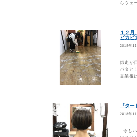
らウェ
１２月
ピカピ
2018年1
師走が
バタと
営業後は
『ター
2018年1
今もハ