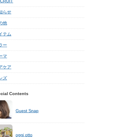
CRUIT
知らせ
の他
イテム
ラー
ーマ
アケア
ンズ
cial Contents
Guest Snap
oggi otto