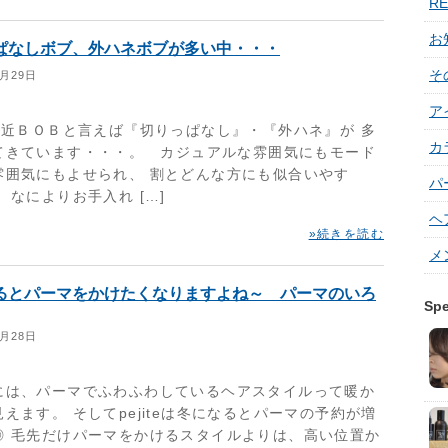
RE
お
ぱなしボブ、外ハネボブが多い中・・・
そ
1月29日
ア
近ＢＯＢと言えば『切りっぱなし』・『外ハネ』が 多
カ
てきています・・・。 カジュアルな雰囲気にもモード
雰囲気にもよせられ、 割とどんな方にも似合いやす
パ
 なによりお手入れ […]
ヘ
»続きを読む
メ
るとパーマをかけたくなりますよね～ パーマのいろ
Spe
1月28日
には、パーマでふわふわしているヘアスタイルって暖か
えます。 そしてpejiteは冬になるとパーマの予約が増
◎ 毛先だけパーマをかけるスタイルよりは、高い位置か