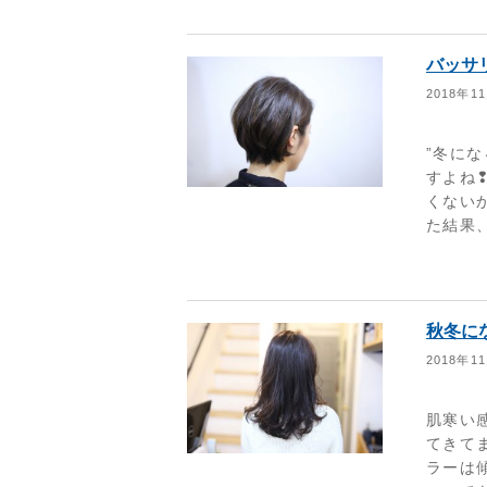
バッサ
2018年1
”冬に
すよね
くない
た結果
秋冬に
2018年1
肌寒い
てきて
ラーは