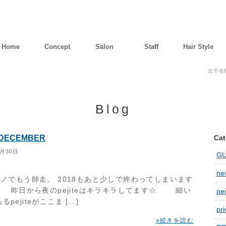
Home
Concept
Salon
Staff
Hair Style
北千住
Blog
 DECEMBER
Cat
1月30日
G
new
ノでもう師走。 2018もあと少しで終わってしまいます
・ 昨日から夜のpejiteはキラキラしてます☆ 細い
pej
pejiteがここま […]
pri
»続きを読む