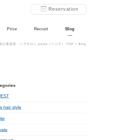
Reservation
Price
Recruit
Blog
駅の美容室・ヘアサロン pejite（ペジテ） TOP
> Blog
egories
UEST
 hair style
ite
vate