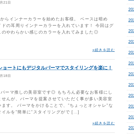
1月21日
20
からインナーカラーを始めたお客様。 ベースは暗め
2
イドの耳周りインナーカラーを入れています！ 今回はグ
2
ュのやわらかい感じのカラーを入れてみました◎
2
»続きを読む
2
2
ショートにもデジタルパーマでスタイリングを楽に！
2
1月18日
2
teはパーマ推しの美容室です◎ もちろん必要なお客様にし
2
ませんが、パーマを提案させていただく事が多い美容室
います。 パーマをかけることで、”ちょっとオシャレ”な
2
イルを”簡単に”スタイリングがで […]
20
»続きを読む
20