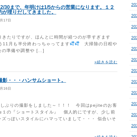
20
2/30まで、年明けは1/5からの営業になります。１２
約が埋りだしてきました。
2
1月17日
2
たりですが、ほんとに時間が経つのが早すぎます
2
もう11月も半分終わっちゃってます
大掃除の日程や
2
の準備や調整や […]
2
»続きを読む
2
撮影・・・ハンサムショート。
2
1月16日
2
2
しぶりの撮影をしました～！！！ 今回はpejiteのお客
№１の『ショートスタイル』 個人的にですが、少し前
20
ンズっぽいスタイルにハマっていまして・・・ 似合いそ
20
20