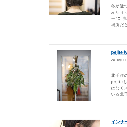
冬が近
みたり
ー”❢
場所だ
peji
2018年1
北千住
pej
はなく
いる北千
インナ