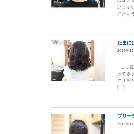
はほと
います
に合いそ
たまに
2018年1
ここ最
ってき
クリも
[…]
ブリー
2018年1