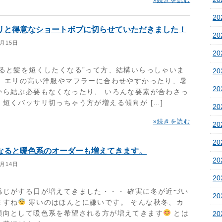
»続きを読む
2
リと得意なショートボブに切らせていただきました！
2
1月15日
2
なると髪を短くしたくなる”って方、結構いらっしゃいま
2
❢ エリの高い洋服やマフラーに合わせやすかったり、暑
2
から結ぶ必要もなくなったり、 いろんな要素が合わさっ
、短くバッサリ切っちゃう方が増える傾向が […]
2
»続きを読む
2
2
なると暖色系のオーダーも増えてきます。
2
1月14日
20
感じがする日が増えてきました・・・ 確実に冬が近づい
20
ますね
寒いのはほんとに嫌いです。 そんな秋冬、カ
傾向として暖色系を希望される方が増えてきます
とは
20