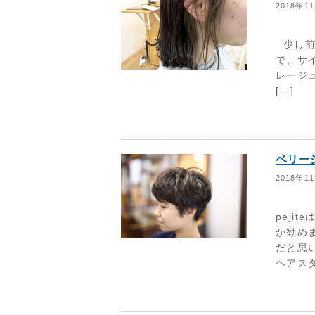
2018年1
少し前
で、サ
レージ
[…]
ベリー
2018年1
peji
か勧め
だと思
ヘアスタ