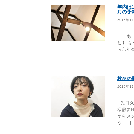
年内は1
月の予
2018年1
ありき
ね❢ 
ら忘年会
秋冬の
2018年1
先日久
様需要
からメ
う […]