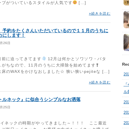
ーブがついているスタイルが人気です
[…]
»続きを読む
、予約をたくさんいただいているので１１月のうちに
カにします！
1月26日
目前に迫ってきてます
12月は何かとソワソワ・バタ
Rec
しがちなので、11月のうちに大掃除を始めてます❢
床のWAXをかけなおしました☆ 狭い狭いpejiteな […]
20
»続きを読む
『
ル
トルネック』に似合うシンプルなお洒落
20
1月25日
20
2
イネックの時期がやってきました～！！！ ここ最近