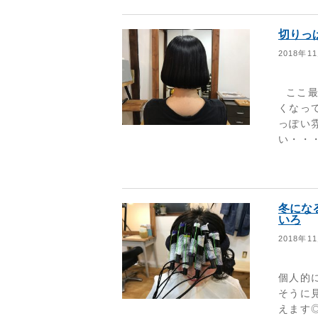
切りっ
2018年1
ここ最
くなっ
っぽい
い・・・
冬にな
いろ
2018年1
個人的
そうに見
えます