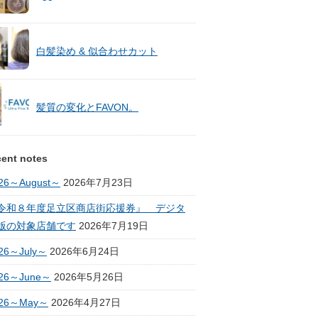
白髪染め & 似合わせカット
髪質の変化とFAVON。
ent notes
26～August～
2026年7月23日
令和８年度足立区商店街応援券』 デジタ
版の対象店舗です
2026年7月19日
26～July～
2026年6月24日
26～June～
2026年5月26日
026～May～
2026年4月27日