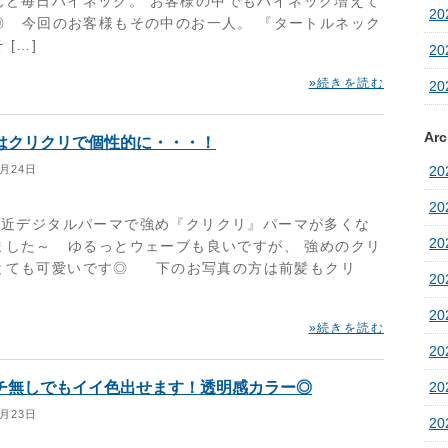
んど毎日ハイネック。 お客様の中でもハイネック増えて
20
◎ 今回のお客様もその中のお一人。 『タートルネック
 […]
20
»続きを読む
20
Arc
はクリクリで個性的に・・・！
1月24日
2
2
近デジタルパーマで強め『クリクリ』パーマが多くな
2
ました～ ゆるっとウェーブも良いですが、 強めのクリ
とても可愛いです◎ 下のお写真の方は前髪もクリ
2
2
»続きを読む
2
チ無しでもイイ色出せます！透明感カラー◎
2
1月23日
20