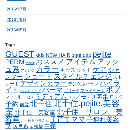
2016年7月
2016年6月
2016年5月
Tags
GUEST
pejite
oggi otto
kids
NEW HAIR
アイテム
おススメ
アッシ
PERM
recruit
カラー
ュ系
ケア
シャ
キッズカット
アレンジ
ショート
スタイルチェンジ
ンプー
スト
ハイラ
デザインカラー
レート
デジタルパーマ
イト
パーマ
ボブ
ブリーチ
プライベート
ハンドメイド
ミディアム
モデル募集
ロング
マット系
ミセス
メンズ
北千住.pejite.美容
北千住
予約
前髪
室
北千住、サロン、美
北千住 美容室
容室
子育てママ
子連れ美容
北千住お花屋さん
室
白髪
暖色系
植物
本