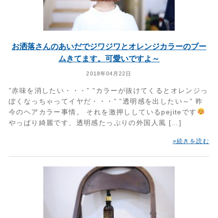
お洒落さんのあいだでジワジワとオレンジカラーのブー
ムきてます。可愛いですよ～
2018年04月22日
”赤味を消したい・・・” ”カラーが抜けてくるとオレンジっ
ぽくなっちゃってイヤだ・・・” ”透明感を出したい～” 昨
今のヘアカラー事情。 それを激押ししているpejiteです
やっぱり綺麗です、透明感たっぷりの外国人風 […]
»続きを読む