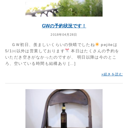
GWの予約状況です！
2018年04月28日
ＧＷ初日、羨ましいくらいの快晴でしたね
pejiteは
5/1㈫以外は営業しております
本日はたくさんの予約を
いただき空きがなかったのですが、 明日以降は今のとこ
ろ、空いている時間も結構あり […]
»続きを読む