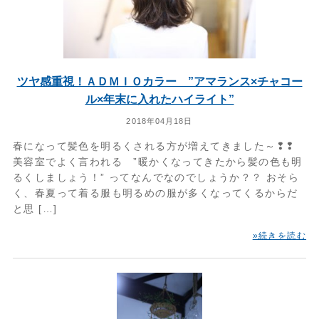
ツヤ感重視！ＡＤＭＩＯカラー ”アマランス×チャコー
ル×年末に入れたハイライト”
2018年04月18日
春になって髪色を明るくされる方が増えてきました～❢❢
美容室でよく言われる ”暖かくなってきたから髪の色も明
るくしましょう！” ってなんでなのでしょうか？？ おそら
く、春夏って着る服も明るめの服が多くなってくるからだ
と思 […]
»続きを読む