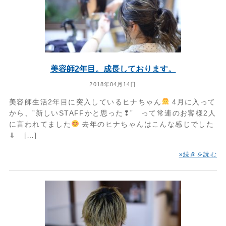
美容師2年目。成長しております。
2018年04月14日
美容師生活2年目に突入しているヒナちゃん
4月に入って
から、”新しいSTAFFかと思った❢” って常連のお客様2人
に言われてました
去年のヒナちゃんはこんな感じでした
⇓ […]
»続きを読む