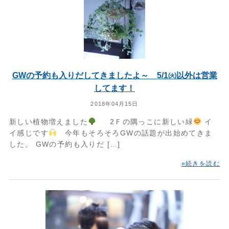
GWの予約も入りだしてきましたよ～ 5/1㈫以外は営業
してます！
2018年04月15日
新しい植物増えました
2Ｆの隅っこに新しい緑
イ
イ感じです
今年もそろそろGWの話題が出始めてきま
した。 GWの予約も入りだ […]
»続きを読む