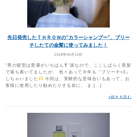
先日発売したＴＨＲＯＷの”カラーシャンプー”、ブリー
チしたての金髪に使ってみました！
2018年04月13日
”男の髪型は普通がいちばん❢”派なので、ここしばらく黒髪
で落ち着いてましたが、 色々あって今年も『ブリーチ×3』
しちゃいました
今回は、実験的な意味合いもあって、お
客様に使用したり勧めたりする前に、 ま […]
»続きを読む