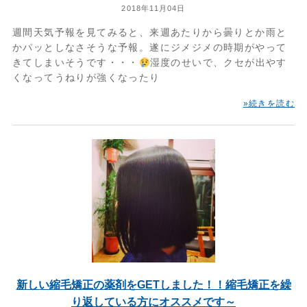
2018年11月04日
週間天気予報を見てみると、来週あたりから曇りとか雨と
かパッとしなさそうな予報。遂にジメジメの時期がやって
きてしまいそうです・・・
湿度のせいで、クセが出やす
くなってうねりが強くなったり
»続きを読む
新しい縮毛矯正の薬剤をGETしました！！縮毛矯正を繰
り返している方にオススメです～