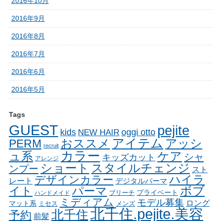
2016年10月
2016年9月
2016年8月
2016年7月
2016年6月
2016年5月
Tags
GUEST
pejite
oggi otto
kids
NEW HAIR
アイテム
おススメ
アッシ
PERM
recruit
カラー
ュ系
ケア
シャ
キッズカット
アレンジ
ショート
スタイルチェンジ
ンプー
スト
ハイラ
デザインカラー
レート
デジタルパーマ
イト
パーマ
ボブ
ブリーチ
プライベート
ハンドメイド
ミディアム
モデル募集
ロング
マット系
ミセス
メンズ
北千住.pejite.美容
北千住
予約
前髪