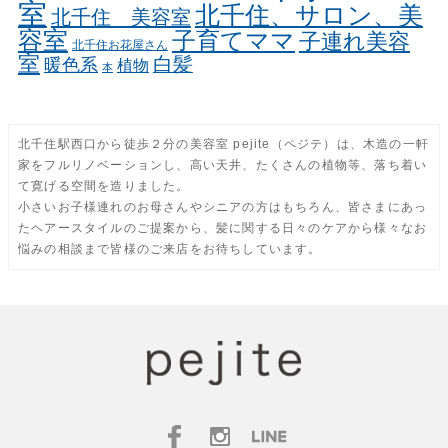
室
北千住、サロン、美
北千住 美容室
容室
子育てママ
子連れ美容
北千住お花屋さん
室
白髪
暖色系
植物
本
北千住駅西口から徒歩２分の美容室 pejite（ペジテ）は、木造の一軒
家をフルリノベーションし、高い天井、たくさんの植物等、落ち着い
て寛げる空間を造りました。
小さいお子様連れのお母さんやシニアの方はもちろん、皆さまにあっ
たヘアースタイルのご提案から、髪に関する日々のケアから様々なお
悩みの相談まで皆様のご来店をお待ちしています。