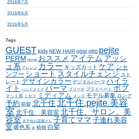
2016年7月
2016年6月
2016年5月
Tags
GUEST
pejite
oggi otto
kids
NEW HAIR
アイテム
おススメ
アッシ
PERM
recruit
カラー
ュ系
ケア
シャ
キッズカット
アレンジ
ショート
スタイルチェンジ
ンプー
スト
ハイラ
デザインカラー
レート
デジタルパーマ
イト
パーマ
ボブ
ブリーチ
プライベート
ハンドメイド
ミディアム
モデル募集
ロング
マット系
ミセス
メンズ
北千住.pejite.美容
北千住
予約
前髪
室
北千住、サロン、美
北千住 美容室
容室
子育てママ
子連れ美容
北千住お花屋さん
室
白髪
暖色系
植物
本